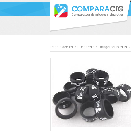
Page d'accueil
»
E-cigarette
»
Rangements et PC