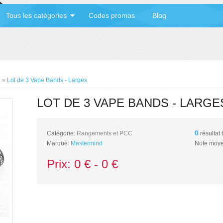
Tous les catégories
Codes promos
Blog
C
»
Lot de 3 Vape Bands - Larges
LOT DE 3 VAPE BANDS - LARGE
0
Catégorie:
Rangements et PCC
résultat 
Marque:
Mastermind
Note moye
Prix:
0
€ -
0
€