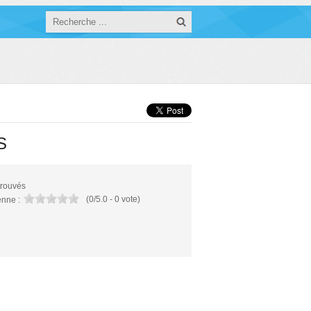
S
trouvés
(
0
/
5.0
-
0
vote)
nne :