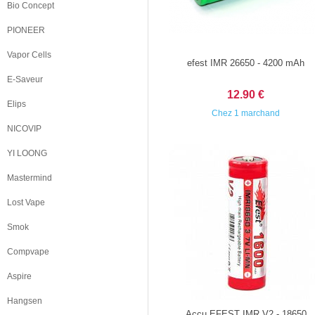
Bio Concept
PIONEER
Vapor Cells
efest IMR 26650 - 4200 mAh
E-Saveur
12.90 €
Elips
Chez 1 marchand
NICOVIP
YI LOONG
Mastermind
Lost Vape
Smok
Compvape
Aspire
Hangsen
Accu EFEST IMR V2 - 18650