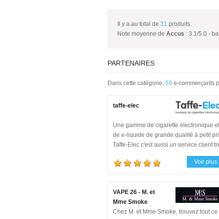
Il y a au total de
31
produits.
Note moyenne de
Accus
:
3.1
/
5.0
- b
PARTENAIRES
Dans cette catégorie,
59
e-commerçants pa
taffe-elec
Une gamme de cigarette électronique e
de e-liquide de grande qualité à petit pri
Taffe-Elec c'est aussi un service client tr
réactif et une expédition sous 24h.
Voir plus
VAPE 26 - M. et
Mme Smoke
Chez M. et Mme Smoke, trouvez tout ce