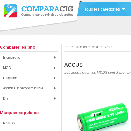
Tous les catégories
Comparer les prix
Page d'accueil
»
MOD
»
Accus
E-cigarette
ACCUS
MOD
Les
accus
pour vos
MODS
sont disponibl
E-liquide
Atomiseur reconstructible
DIY
Marques populaires
KAMRY