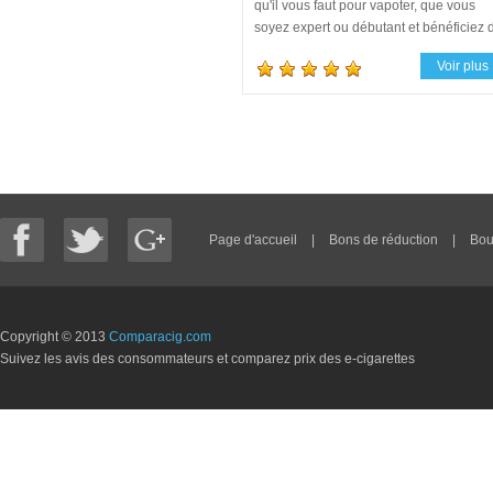
qu'il vous faut pour vapoter, que vous
soyez expert ou débutant et bénéficiez 
notre sérieux et de notre qualité.
Voir plus
Page d'accueil
|
Bons de réduction
|
Bou
Copyright © 2013
Comparacig.com
Suivez les avis des consommateurs et comparez prix des e-cigarettes