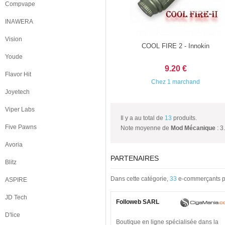
Compvape
INAWERA
Vision
COOL FIRE 2 - Innokin
Youde
9.20 €
Flavor Hit
Chez 1 marchand
Joyetech
Viper Labs
Il y a au total de
13
produits.
Five Pawns
Note moyenne de
Mod Mécanique
:
3
Avoria
PARTENAIRES
Blitz
Dans cette catégorie,
33
e-commerçants pa
ASPIRE
JD Tech
Followeb SARL
D'lice
Boutique en ligne spécialisée dans la