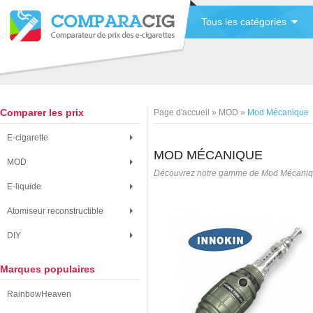
Tous les catégories
Comparer les prix
Page d'accueil
»
MOD
»
Mod Mécanique
E-cigarette
MOD MÉCANIQUE
MOD
Découvrez notre gamme de Mod Mécaniq
E-liquide
Atomiseur reconstructible
DIY
Marques populaires
RainbowHeaven