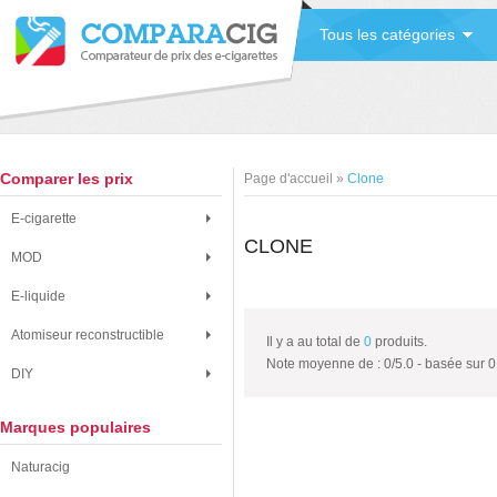
Tous les catégories
Comparer les prix
Page d'accueil
»
Clone
E-cigarette
CLONE
MOD
E-liquide
Atomiseur reconstructible
Il y a au total de
0
produits.
Note moyenne de :
0
/
5.0
- basée sur
0
DIY
Marques populaires
Naturacig