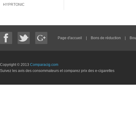
HYPRTONIC
Page d'accueil
|
Bons de réduction
|
Bou
Copyright © 2013
Comparacig.com
Suivez les avis des consommateurs et comparez prix des e-cigarettes