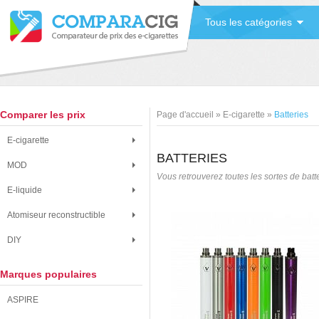
Tous les catégories
Comparer les prix
Page d'accueil
»
E-cigarette
»
Batteries
E-cigarette
BATTERIES
MOD
Vous retrouverez toutes les sortes de batte
E-liquide
Atomiseur reconstructible
DIY
Marques populaires
ASPIRE