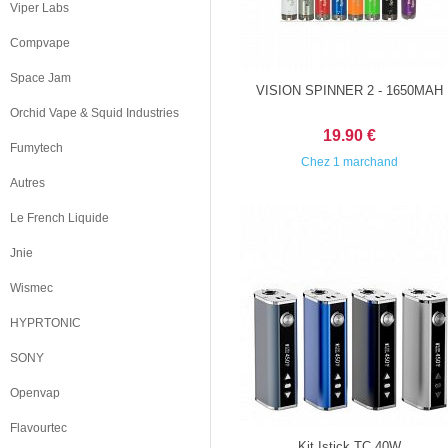
Viper Labs
Compvape
Space Jam
VISION SPINNER 2 - 1650MAH
Orchid Vape & Squid Industries
19.90 €
Fumytech
Chez 1 marchand
Autres
Le French Liquide
Jnie
Wismec
HYPRTONIC
SONY
Openvap
Flavourtec
Kit Istick TC 40W