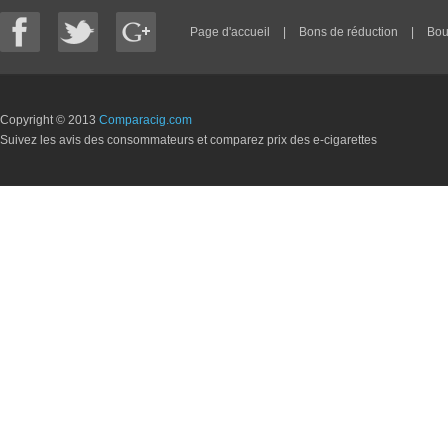
Page d'accueil
|
Bons de réduction
|
Bou
Copyright © 2013
Comparacig.com
Suivez les avis des consommateurs et comparez prix des e-cigarettes