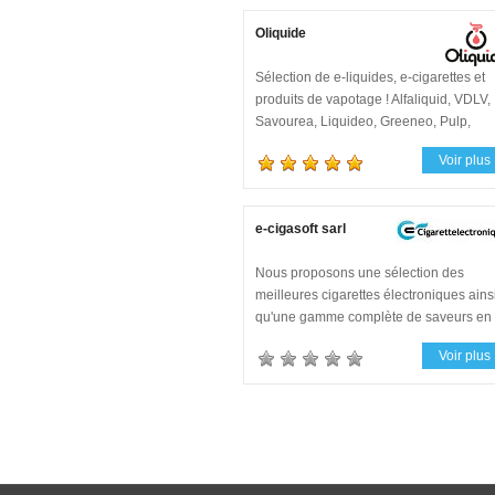
Oliquide
Sélection de e-liquides, e-cigarettes et
produits de vapotage ! Alfaliquid, VDLV,
Savourea, Liquideo, Greeneo, Pulp,
Vuse, Voopoo, Justfog, Vaporesso...
Voir plus
Avantage fidélité de 5%
e-cigasoft sarl
Nous proposons une sélection des
meilleures cigarettes électroniques ains
qu'une gamme complète de saveurs en
recharges e-liquid
Voir plus