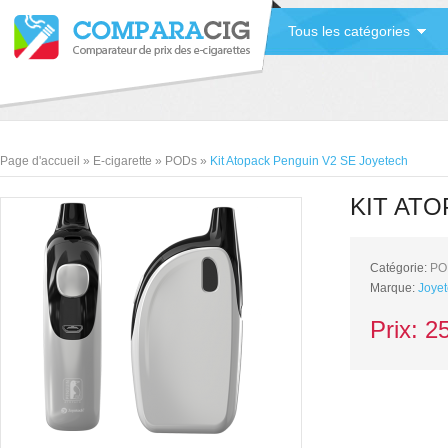
Tous les catégories
Page d'accueil
»
E-cigarette
»
PODs
»
Kit Atopack Penguin V2 SE Joyetech
KIT AT
Catégorie:
PO
Marque:
Joye
Prix:
2