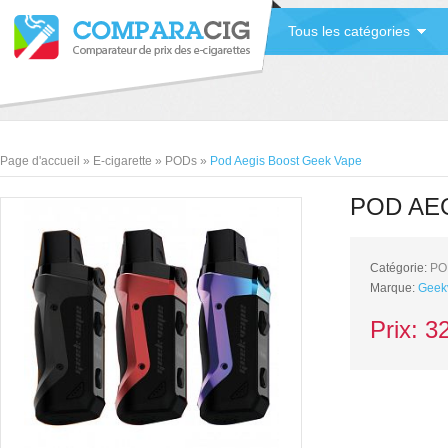
Tous les catégories
Page d'accueil
»
E-cigarette
»
PODs
»
Pod Aegis Boost Geek Vape
POD AE
Catégorie:
PO
Marque:
Geek
Prix:
3