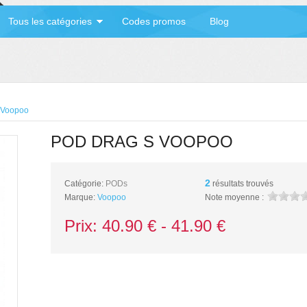
Tous les catégories
Codes promos
Blog
 Voopoo
POD DRAG S VOOPOO
2
Catégorie:
PODs
résultats trouvés
Marque:
Voopoo
Note moyenne :
Prix:
40.90
€ -
41.90
€