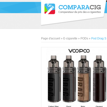
Page d'accueil
»
E-cigarette
»
PODs
»
Pod Drag S