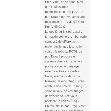
PnP (Vinci) de Voopoo, ainsi
que la résistance
reconstructible Pnp-RBA. Le
pod Drag S est livré avec une
résistance PnP-VM1 0.3 Ω et
Pnp-VM5 0.2 Ω.
Le pod Drag S, c'est aussi un
format de poche et un bel écrin
composé de différents
matériaux tel que le zinc, le
cuir ou le robuste PCTG. Le
pod Drag S propose un
système d'aération simple et
pratique avec un réglage
externe et très accessible.
Enfin, avec le mode Score
Ranking, le mod Drag S vous
attribue une note et un rang
selon la taille de vos nuages
de vapeur. Saurez-vous
atteindre le niveau King ?
En résumé, le pod Drag S est