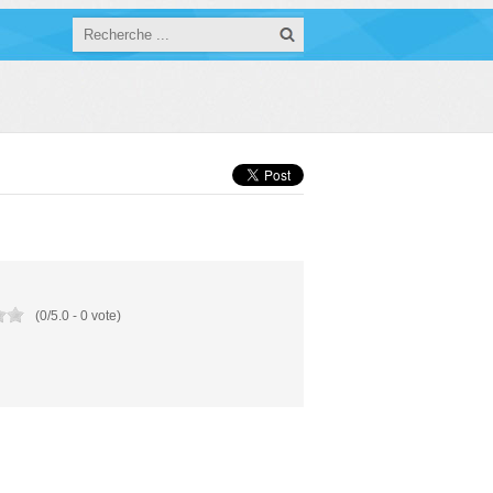
(
0
/
5.0
-
0
vote)