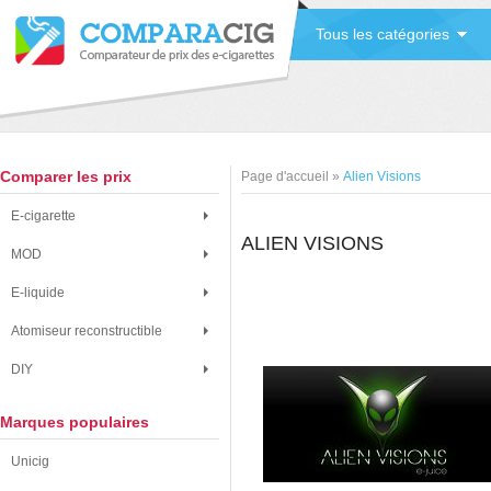
Tous les catégories
Comparer les prix
Page d'accueil
»
Alien Visions
E-cigarette
ALIEN VISIONS
MOD
E-liquide
Atomiseur reconstructible
DIY
Marques populaires
Unicig