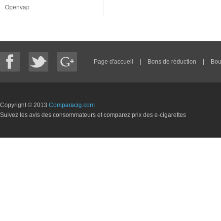
Openvap
Page d'accueil
|
Bons de réduction
|
Bou
Copyright © 2013
Comparacig.com
Suivez les avis des consommateurs et comparez prix des e-cigarettes