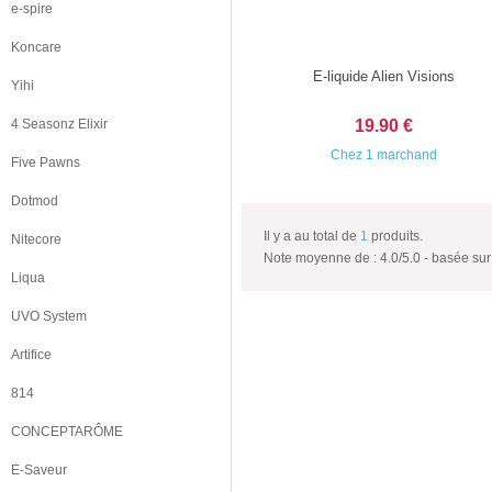
e-spire
Koncare
E-liquide Alien Visions
Yihi
4 Seasonz Elixir
19.90 €
Chez 1 marchand
Five Pawns
Dotmod
Il y a au total de
1
produits.
Nitecore
Note moyenne de :
4.0
/
5.0
- basée su
Liqua
UVO System
Artifice
814
CONCEPTARÔME
E-Saveur