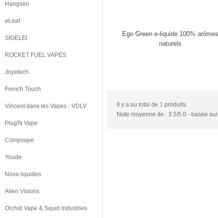
Hangsen
eLeaf
Ego Green e-liquide 100% arôme
SIGELEI
naturels
ROCKET FUEL VAPES
Joyetech
French Touch
Il y a au total de
1
produits.
Vincent dans les Vapes - VDLV
Note moyenne de :
3.5
/
5.0
- basée su
Plug'N Vape
Compvape
Youde
Nova liquides
Alien Visions
Orchid Vape & Squid Industries