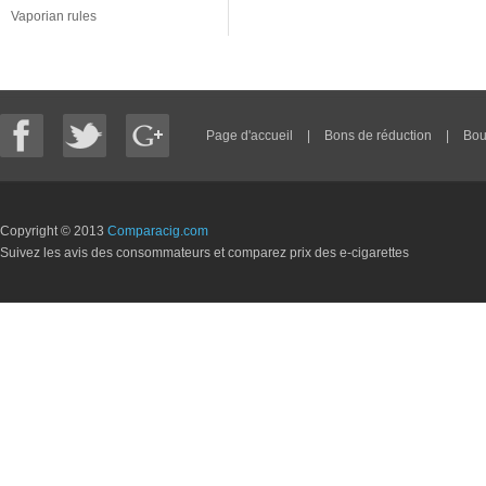
Vaporian rules
Page d'accueil
|
Bons de réduction
|
Bou
Copyright © 2013
Comparacig.com
Suivez les avis des consommateurs et comparez prix des e-cigarettes