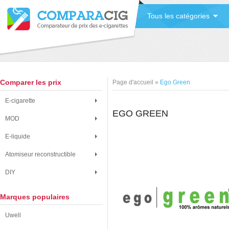
Tous les catégories
Comparer les prix
Page d'accueil
»
Ego Green
E-cigarette
EGO GREEN
MOD
E-liquide
Atomiseur reconstructible
DIY
Marques populaires
Uwell