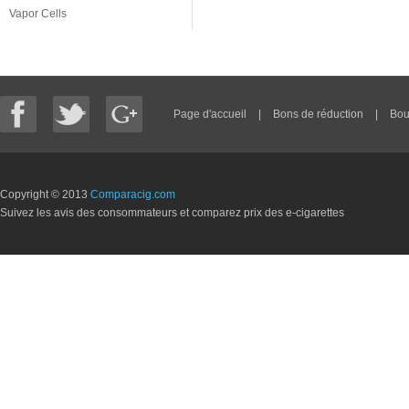
Vapor Cells
Page d'accueil
|
Bons de réduction
|
Bou
Copyright © 2013
Comparacig.com
Suivez les avis des consommateurs et comparez prix des e-cigarettes