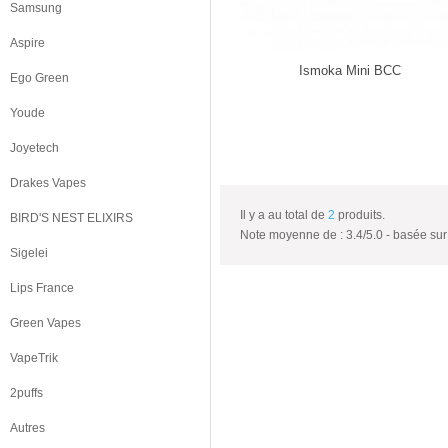
Samsung
Aspire
Ismoka Mini BCC
Ego Green
Youde
Joyetech
Drakes Vapes
Il y a au total de
2
produits.
BIRD'S NEST ELIXIRS
Note moyenne de :
3.4
/
5.0
- basée su
Sigelei
Lips France
Green Vapes
VapeTrik
2puffs
Autres