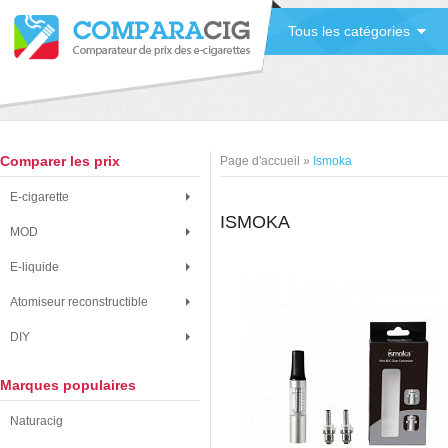
Tous les catégories
Comparer les prix
Page d'accueil
»
Ismoka
E-cigarette
ISMOKA
MOD
E-liquide
Atomiseur reconstructible
DIY
Marques populaires
Naturacig