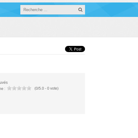
ouvés
(
0
/
5.0
-
0
vote)
e :