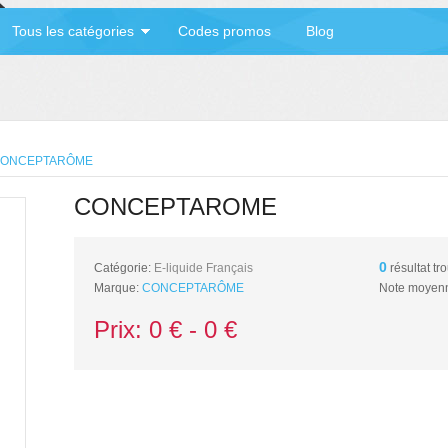
Tous les catégories
Codes promos
Blog
ONCEPTARÔME
CONCEPTARÔME
0
Catégorie:
E-liquide Français
résultat tr
Marque:
CONCEPTARÔME
Note moyenn
Prix:
0
€ -
0
€