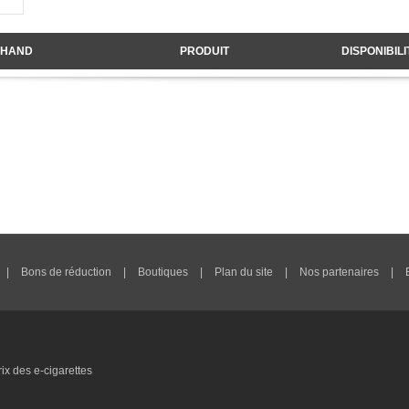
HAND
PRODUIT
DISPONIBILI
|
Bons de réduction
|
Boutiques
|
Plan du site
|
Nos partenaires
|
x des e-cigarettes