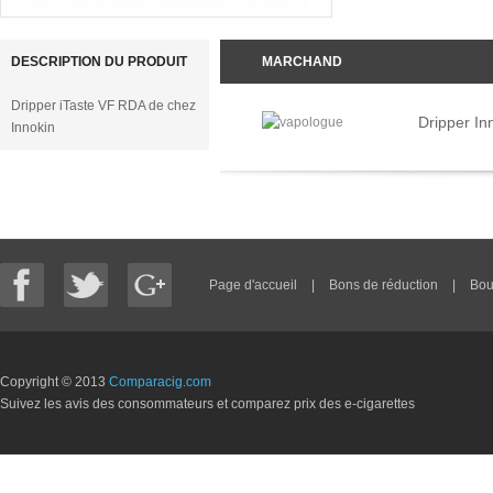
DESCRIPTION DU PRODUIT
MARCHAND
Dripper iTaste VF RDA de chez
Dripper In
Innokin
Page d'accueil
|
Bons de réduction
|
Bou
Copyright © 2013
Comparacig.com
Suivez les avis des consommateurs et comparez prix des e-cigarettes