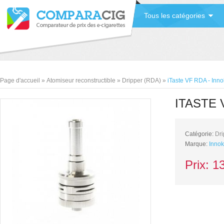
Tous les catégories
Page d'accueil
»
Atomiseur reconstructible
»
Dripper (RDA)
»
iTaste VF RDA - Inno
ITASTE 
Catégorie:
Dri
Marque:
Innok
Prix:
1