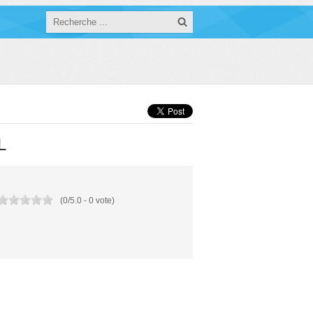
L
(
0
/
5.0
-
0
vote)