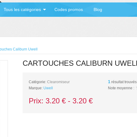
Tous les catégories
Codes promos
Blog
ouches Caliburn Uwell
CARTOUCHES CALIBURN UWEL
1
Catégorie:
Clearomiseur
résultat trouvés
Marque:
Uwell
Note moyenne :
Prix:
3.20
€ -
3.20
€