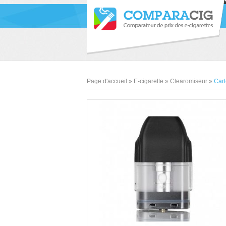
Page d'accueil
»
E-cigarette
»
Clearomiseur
»
Cart