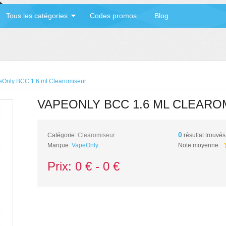
Tous les catégories
Codes promos
Blog
eOnly BCC 1.6 ml Clearomiseur
VAPEONLY BCC 1.6 ML CLEARO
0
Catégorie:
Clearomiseur
résultat trouvés
Marque:
VapeOnly
Note moyenne :
Prix:
0
€ -
0
€