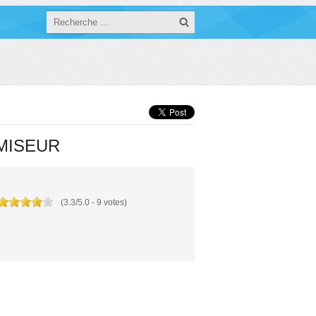
MISEUR
(
3.3
/
5.0
-
9
votes)