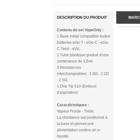
DESCRIPTION DU PRODUIT
MARC
Contenu du set VapeOnly :
1 Base métal compatible toutes
batteries eGo-T - eGo-C - eGo-
C Twist - eVic...
1 Tube plastique gradué d'une
contenance de 1,6ml.
3 Résistances
interchangeables : 1.8Ω - 2.2Ω
- 2.5Ω.
1 Drip Tip 510 (Embout
d'aspiration).
Caractéristiques :
Vapeur Froide - Tiède.
La résistance est positionné à
la base et permet une
alimentation continu en e-
liquide