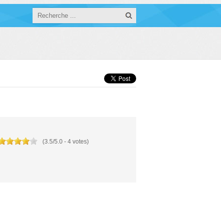
(
3.5
/
5.0
-
4
votes)