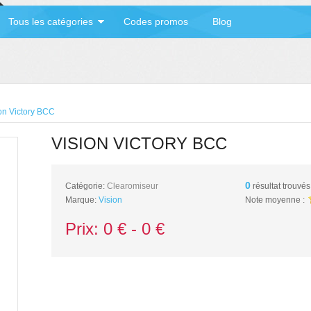
Tous les catégories
Codes promos
Blog
on Victory BCC
VISION VICTORY BCC
0
Catégorie:
Clearomiseur
résultat trouvés
Marque:
Vision
Note moyenne :
Prix:
0
€ -
0
€