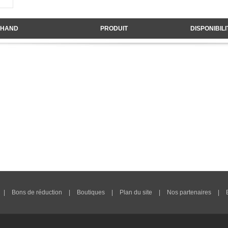
HAND
PRODUIT
DISPONIBILI
|
Bons de réduction
|
Boutiques
|
Plan du site
|
Nos partenaires
|