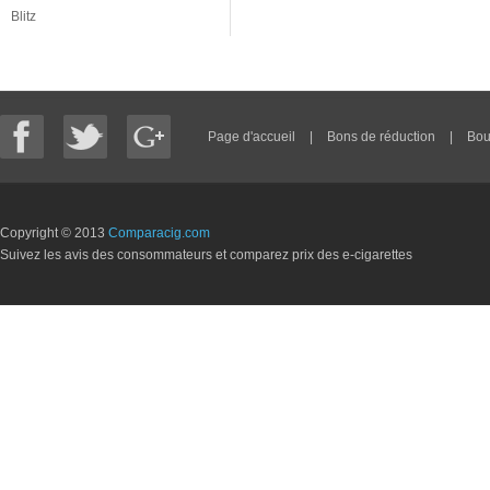
Blitz
Page d'accueil
|
Bons de réduction
|
Bou
Copyright © 2013
Comparacig.com
Suivez les avis des consommateurs et comparez prix des e-cigarettes