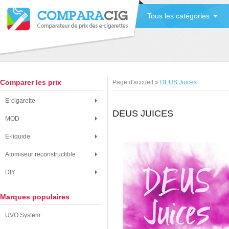
Tous les catégories
Comparer les prix
Page d'accueil
»
DEUS Juices
E-cigarette
DEUS JUICES
MOD
E-liquide
Atomiseur reconstructible
DIY
Marques populaires
UVO System