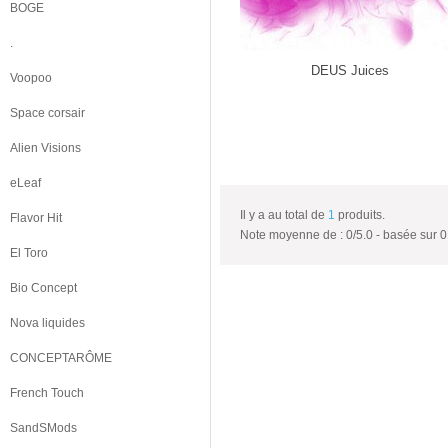
BOGE
.
DEUS Juices
Voopoo
Space corsair
Alien Visions
eLeaf
Il y a au total de
1
produits.
Flavor Hit
Note moyenne de :
0
/
5.0
- basée sur
0
El Toro
Bio Concept
Nova liquides
CONCEPTARÔME
French Touch
SandSMods