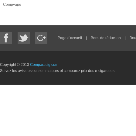
Compvape
Page d'accueil
|
Bons de réduction
|
Bou
Copyright © 2013
Comparacig.com
Suivez les avis des consommateurs et comparez prix des e-cigarettes