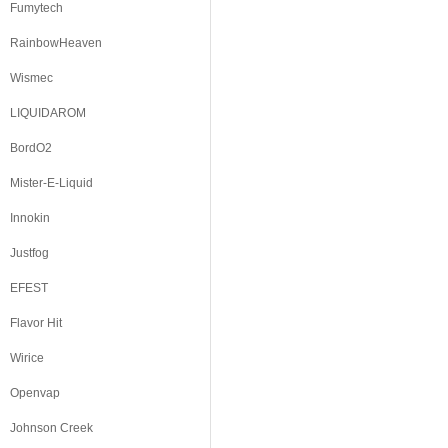
Fumytech
RainbowHeaven
Wismec
LIQUIDAROM
BordO2
Mister-E-Liquid
Innokin
Justfog
EFEST
Flavor Hit
Wirice
Openvap
Johnson Creek