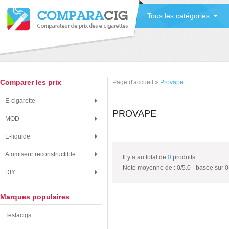
Tous les catégories
Comparer les prix
Page d'accueil
»
Provape
E-cigarette
PROVAPE
MOD
E-liquide
Atomiseur reconstructible
Il y a au total de
0
produits.
Note moyenne de :
0
/
5.0
- basée sur
0
DIY
Marques populaires
Teslacigs